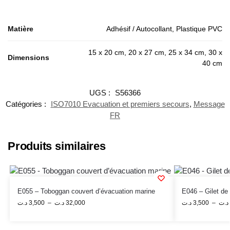
Matière
Adhésif / Autocollant, Plastique PVC
15 x 20 cm, 20 x 27 cm, 25 x 34 cm, 30 x
Dimensions
40 cm
UGS :
S56366
Catégories :
ISO7010 Evacuation et premiers secours
,
Message
FR
Produits similaires
E055 – Toboggan couvert d’évacuation marine
E046 – Gilet de
د.ت
3,500
–
د.ت
32,000
د.ت
3,500
–
د.ت