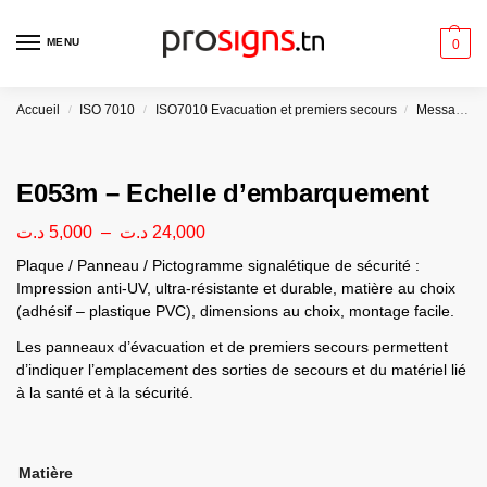
MENU
0
Accueil
ISO 7010
ISO7010 Evacuation et premiers secours
Message FR
/
/
/
E053m – Echelle d’embarquement
د.ت
5,000
–
د.ت
24,000
Plaque / Panneau / Pictogramme signalétique de sécurité :
Impression anti-UV, ultra-résistante et durable, matière au choix
(adhésif – plastique PVC), dimensions au choix, montage facile.
Les panneaux d’évacuation et de premiers secours permettent
d’indiquer l’emplacement des sorties de secours et du matériel lié
à la santé et à la sécurité.
Matière