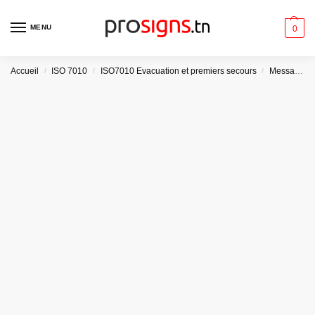
MENU
0
Accueil
ISO 7010
ISO7010 Evacuation et premiers secours
Message AR/FR
/
/
/