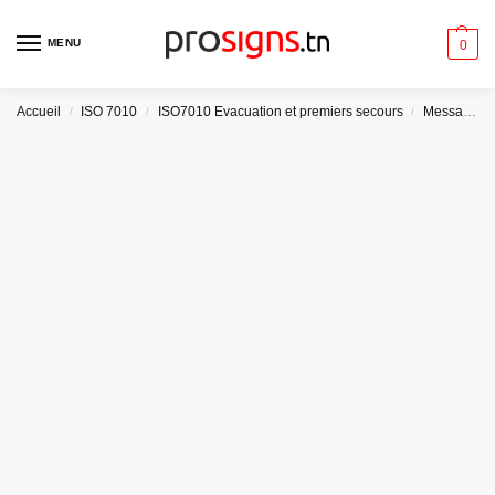
MENU
0
Accueil
ISO 7010
ISO7010 Evacuation et premiers secours
Message AR/FR
/
/
/