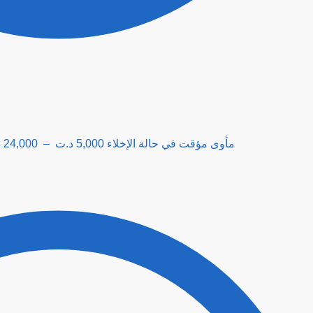
د
24,000
–
د.ت
5,000
E024mar - Abri temporaire en cas d’évacuation مأوى مؤقت في حالة الإخلاء