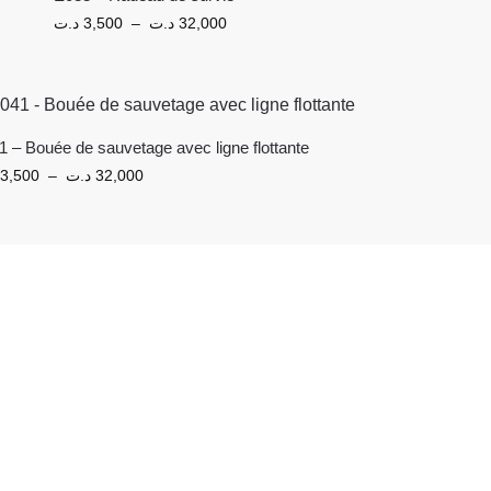
د.ت
3,500
–
د.ت
32,000
 – Bouée de sauvetage avec ligne flottante
3,500
–
د.ت
32,000