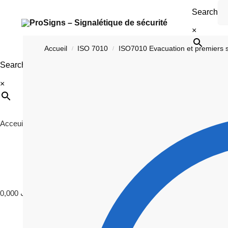
Search
×
Accueil
ISO 7010
ISO7010 Evacuation et premiers 
/
/
Search
×
Acceuil
ISO 7010
Signalétique
Photoluminescence
C
0,000
د.ت
0