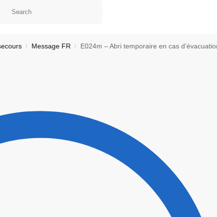
secours
Message FR
E024m – Abri temporaire en cas d’évacuatio
/
/
ontact
Ma liste