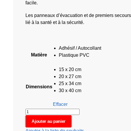
facile.
Les panneaux d’évacuation et de premiers secours 
lié à la santé et à la sécurité.
Adhésif / Autocollant
Matière
Plastique PVC
15 x 20 cm
20 x 27 cm
25 x 34 cm
Dimensions
30 x 40 cm
Effacer
Ajouter au panier
Ajouter à la liste de souhaits