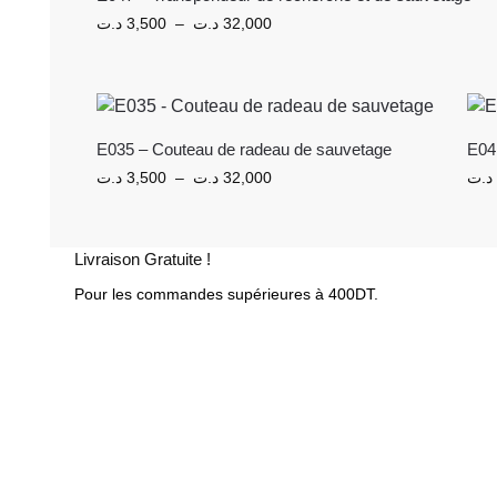
د.ت
3,500
–
د.ت
32,000
E035 – Couteau de radeau de sauvetage
E041
د.ت
3,500
–
د.ت
32,000
د.ت
Livraison Gratuite !
Pour les commandes supérieures à 400DT.