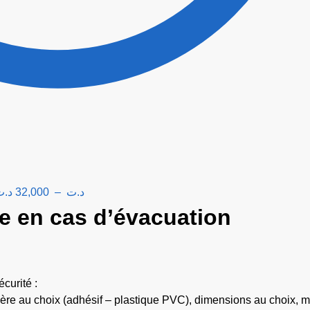
د.ت
32,000
–
د.ت
e en cas d’évacuation
curité :
atière au choix (adhésif – plastique PVC), dimensions au choix, 