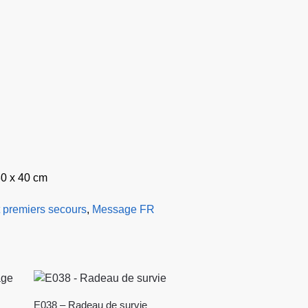
30 x 40 cm
 premiers secours
,
Message FR
E038 – Radeau de survie