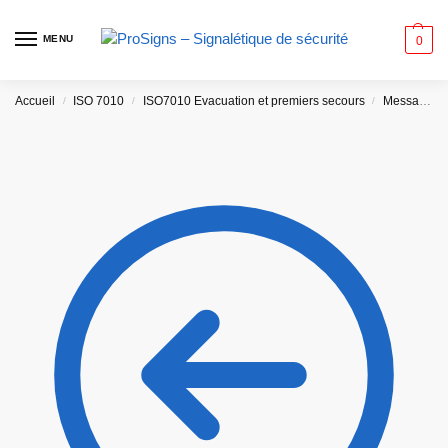
MENU
0
Accueil
ISO 7010
ISO7010 Evacuation et premiers secours
Message AR/FR
/
/
/