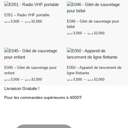
E051 – Radio VHF portable
E046 – Gilet de sauvetage pour
د.ت
3,500
–
د.ت
32,000
bébé
د.ت
3,500
–
د.ت
32,000
E045 – Gilet de sauvetage pour
E050 – Appareil de lancement de
enfant
ligne flottante
د.ت
3,500
–
د.ت
32,000
د.ت
3,500
–
د.ت
32,000
Livraison Gratuite !
Pour les commandes supérieures à 400DT.