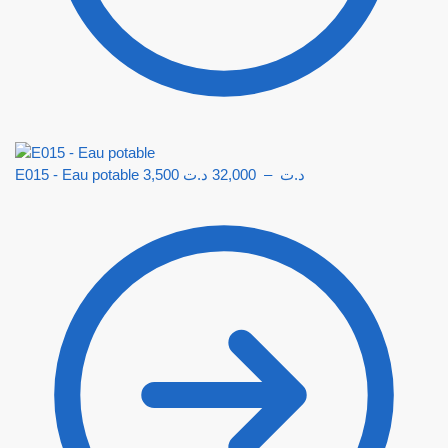
E015 - Eau potable
3,500
د.ت
32,000
–
د.ت