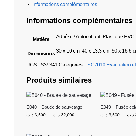
Informations complémentaires
Informations complémentaires
Adhésif / Autocollant, Plastique PVC
Matière
30 x 10 cm, 40 x 13.3 cm, 50 x 16.6 
Dimensions
UGS :
S39341
Catégories :
ISO7010 Evacuation et
Produits similaires
E040 – Bouée de sauvetage
E049 – Fusée écla
د.ت
3,500
–
د.ت
32,000
د.ت
3,500
–
د.ت