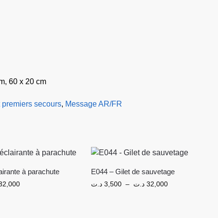
cm, 60 x 20 cm
 premiers secours
,
Message AR/FR
irante à parachute
E044 – Gilet de sauvetage
32,000
د.ت
3,500
–
د.ت
32,000