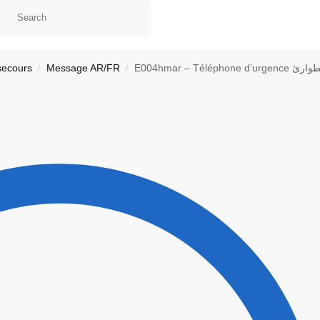
secours
Message AR/FR
E004hmar – Téléphone
/
/
ontact
Ma liste