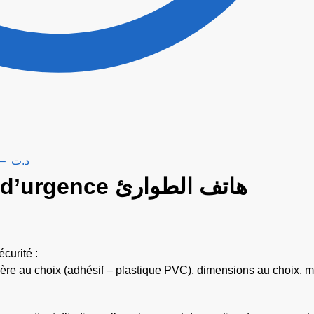
–
د.ت
E004hmar – Téléphone d’urgence هاتف الطوارئ
curité :
atière au choix (adhésif – plastique PVC), dimensions au choix, 