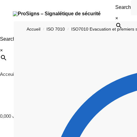
Search
×
Accueil
ISO 7010
ISO7010 Evacuation et premiers 
/
/
Search
×
Acceuil
ISO 7010
Signalétique
Photoluminescence
C
0,000
د.ت
0