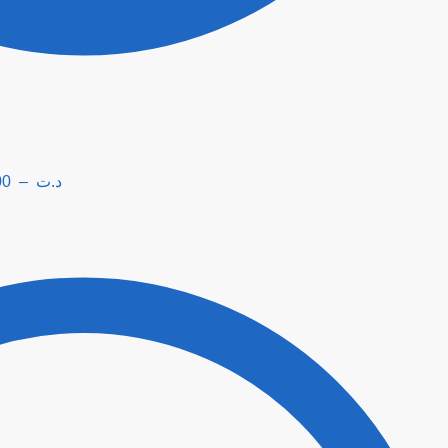
00
–
د.ت